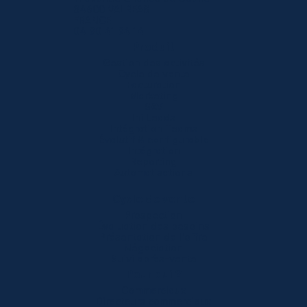
84600 VALREAS
FRANCE
04 90 41 94 14
Produit
Gestion des activités
Cycle de vente
Facturation
Marketing
SAV
Ini Leads
Intégration Teams
Évolutif & configurable
Intégration
Reporting
Automatisations
Cycle de vente
Prospection
Évaluation des besoins
Présentation de l'offre
Négociation
Suivi après-vente
Pour qui ?
Commerciaux
Directeurs commerciaux