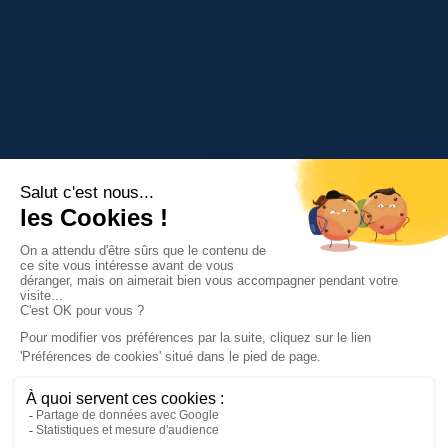
Responsable projet CRM
ADV
À propos
Qui sommes-nous ?
L'équipe
Contact
Recrutement
Blog
FAQ
Références
Nos guides
CRM Français
Comparatifs
Comparatif CRM
Initiative CRM vs Salesforce
Initiative CRM vs Hubspot
Initiative CRM vs Pipedrive
Initiative CRM vs Zoho CRM
Initiative CRM vs Axonaut
Initiative CRM vs Sellsy
Alternative à Salesforce