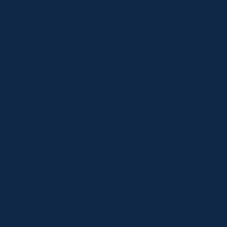
Négocier
Suivi après-vente
Pour qui ?
Commerciaux
Directeurs commerciaux
Responsable projet CRM
ADV
À propos
Qui sommes-nous ?
L'équipe
Contact
Recrutement
Blog
FAQ
Références
Nos guides