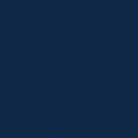
04 90 41 94 14
Produit
Gestion des activités
Cycle de vente
Facturation
Marketing
SAV
Ini Leads
Intégration Teams
Evolutif et configurable
Intégration
Reporting
Automatisations
Cycle de vente
Prospection
Evaluation des besoins
Présentation de l'offre