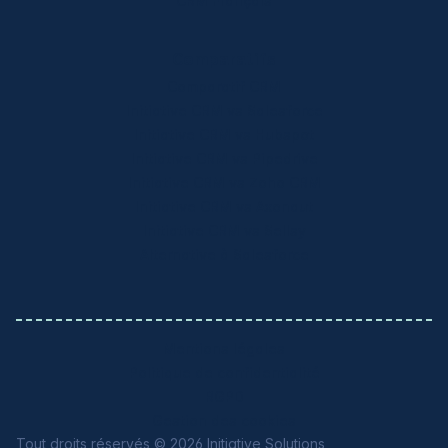
CRM Français
Comparatifs
Comparatif CRM
Initiative CRM vs Salesforce
Initiative CRM vs Hubspot
Initiative CRM vs Pipedrive
Initiative CRM vs Zoho CRM
Initiative CRM vs Axonaut
Initiative CRM vs Sellsy
Alternative à Salesforce
Mentions légales
Politique de confidentialité
RGPD
Gestion des cookies
Tout droits réservés © 2026 Initiative Solutions