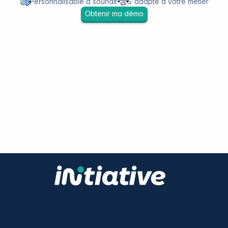
Personnalisable à souhait
S'adapte à votre métier
Obtenir ma démo
11 avenue Charles de Gaulle
84600 VALREAS
FRANCE