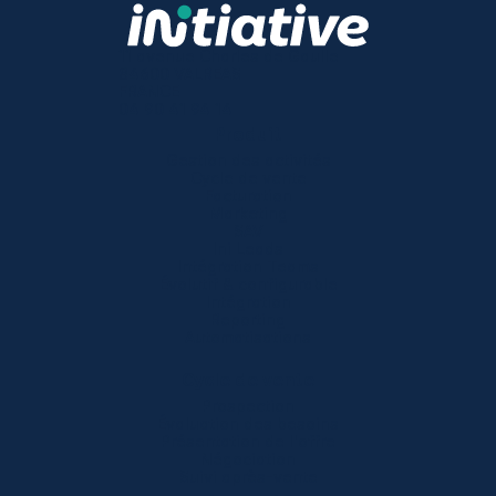
11 avenue Charles de Gaulle
84600 VALREAS
FRANCE
04 90 41 94 14
Produit
Gestion des activités
Cycle de vente
Facturation
Marketing
SAV
Ini Leads
Intégration Teams
Évolutif & configurable
Intégration
Reporting
Automatisations
Cycle de vente
Prospection
Évaluation des besoins
Présentation de l'offre
Négociation
Suivi après-vente