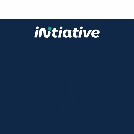
11 avenue Charles de Gaulle
84600 VALREAS
FRANCE
04 90 41 94 14
Produit
Gestion des activités
Cycle de vente
Facturation
Marketing
SAV
Ini Leads
Intégration Teams
Évolutif & configurable
Intégration
Reporting
Automatisations
Cycle de vente