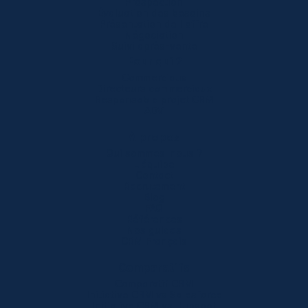
Prospection
Évaluation des besoins
Présentation de l'offre
Négociation
Suivi après-vente
Pour qui ?
Commerciaux
Directeurs commerciaux
Responsable projet CRM
ADV
À propos
Qui sommes-nous ?
L'équipe
Contact
Recrutement
Blog
FAQ
Références
Nos guides
CRM Français
Comparatifs
Comparatif CRM
Initiative CRM vs Salesforce
Initiative CRM vs Hubspot