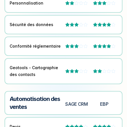
Personnalisation




Sécurité des données




Conformité réglementaire




Geotools - Cartographie




des contacts
Automatisation des
SAGE CRM
EBP
ventes
Devis



