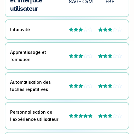
et Interface
SAGE CRM
EBP
utilisateur
Intuitivité




Apprentissage et




formation
Automatisation des




tâches répétitives
Personnalisation de



l'expérience utilisateur