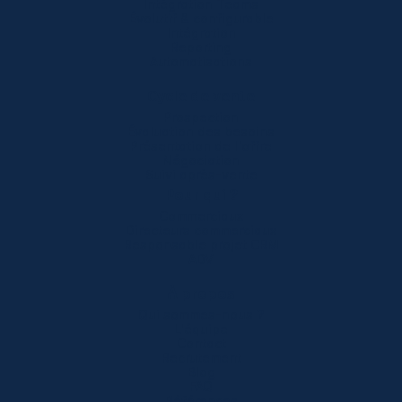
Intégration Teams
Évolutif & configurable
Intégration
Reporting
Automatisations
Cycle de vente
Prospection
Évaluation des besoins
Présentation de l'offre
Négociation
Suivi après-vente
Pour qui ?
Commerciaux
Directeurs commerciaux
Responsable projet CRM
ADV
À propos
Qui sommes-nous ?
L'équipe
Contact
Recrutement
Blog
FAQ
Références