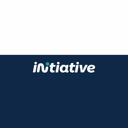
11 avenue Charles de Gaulle
84600 VALREAS
FRANCE
04 90 41 94 14
Produit
Gestion des activités
Cycle de vente
Facturation
Marketing
SAV
Ini Leads