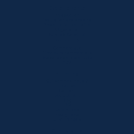
Cycle de vente
Prospection
Évaluation des besoins
Présentation de l'offre
Négociation
Suivi après-vente
Pour qui ?
Commerciaux
Directeurs commerciaux
Responsable projet CRM
ADV
À propos
Qui sommes-nous ?
L'équipe
Contact
Recrutement
Blog
FAQ
Références
Nos guides
CRM Français
Comparatifs