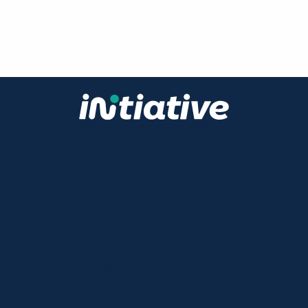
11 avenue Charles de Gaulle
84600 VALREAS
FRANCE
04 90 41 94 14
Produit
Gestion des activités
Cycle de vente
Facturation
Marketing
SAV
Ini Leads
Intégration Teams
Évolutif & configurable
Intégration
Reporting
Automatisations