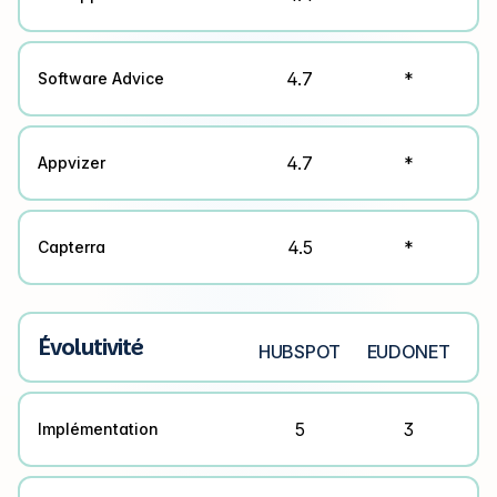
4.7
*
Software Advice
4.7
*
Appvizer
4.5
*
Capterra
Évolutivité
HUBSPOT
EUDONET
5
3
Implémentation