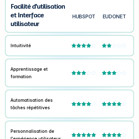
Facilité d'utilisation
et Interface
HUBSPOT
EUDONET
utilisateur
Intuitivité




Apprentissage et




formation
Automatisation des




tâches répétitives
Personnalisation de



l'expérience utilisateur