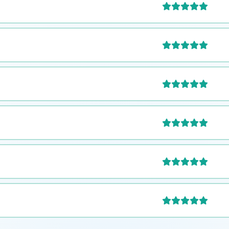





