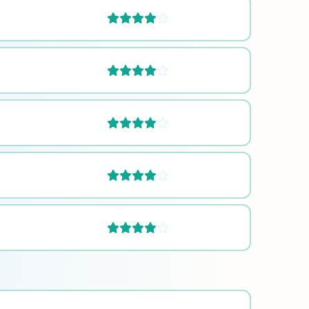









