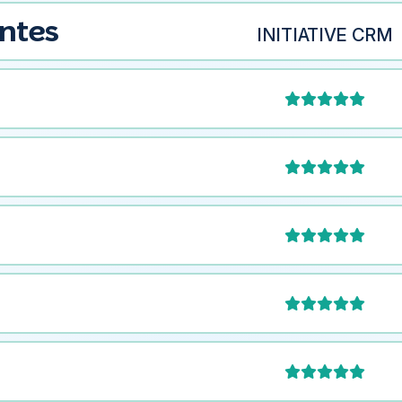
entes
INITIATIVE CRM




