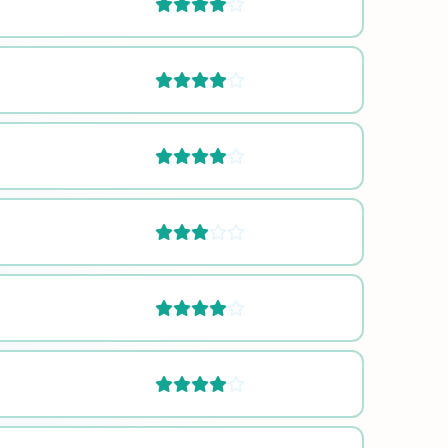











