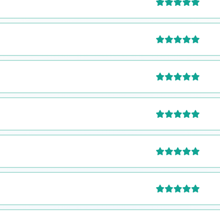





