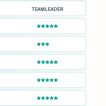
TEAMLEADER





