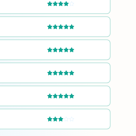







