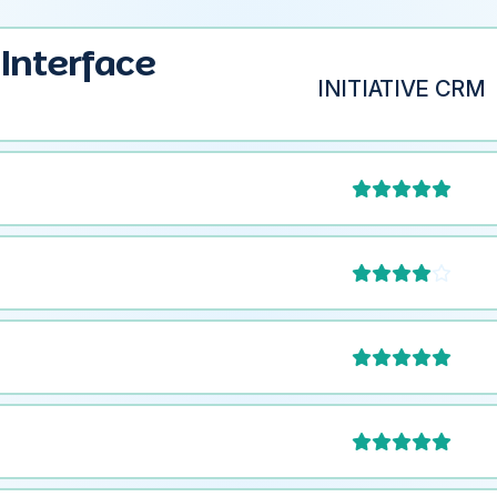
t Interface
INITIATIVE CRM




