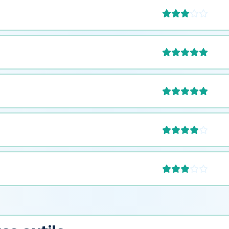







