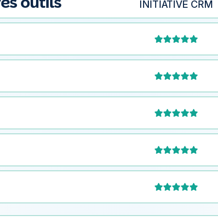
es outils
INITIATIVE CRM




