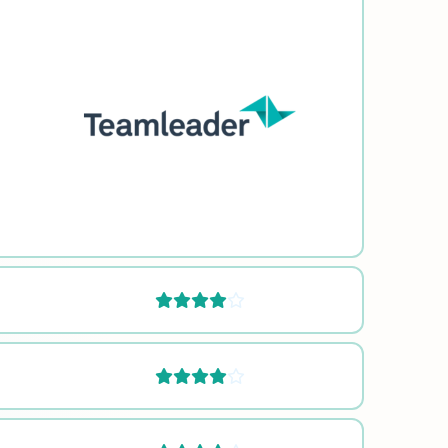



