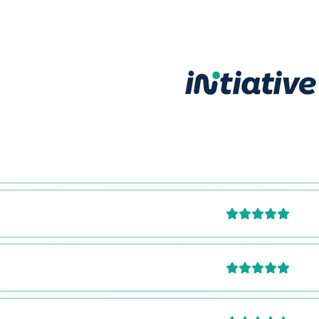

