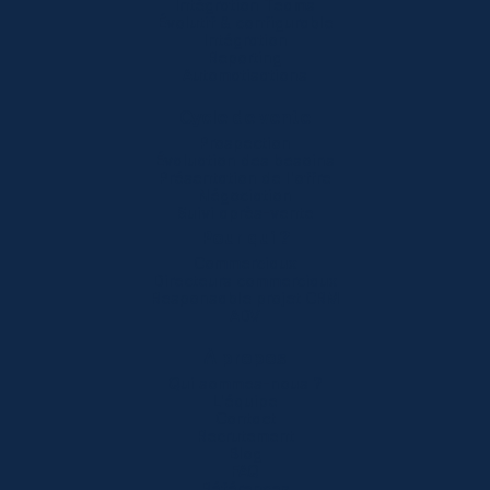
Intégration Teams
Évolutif & configurable
Intégration
Reporting
Automatisations
Cycle de vente
Prospection
Évaluation des besoins
Présentation de l'offre
Négociation
Suivi après-vente
Pour qui ?
Commerciaux
Directeurs commerciaux
Responsable projet CRM
ADV
À propos
Qui sommes-nous ?
L'équipe
Contact
Recrutement
Blog
FAQ
Références