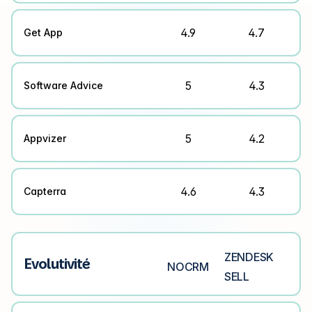
4.9
4.7
Get App
5
4.3
Software Advice
5
4.2
Appvizer
4.6
4.3
Capterra
ZENDESK
Evolutivité
NOCRM
SELL