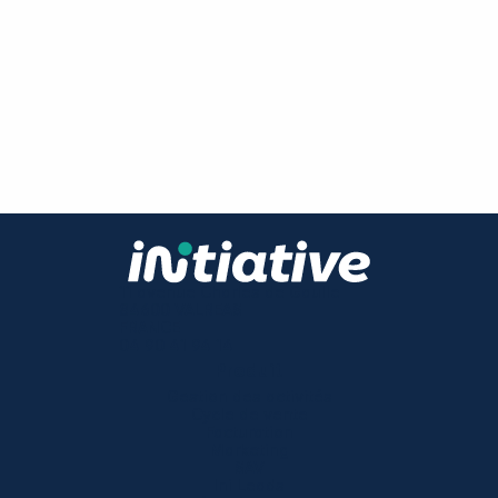
11 avenue Charles de Gaulle
84600 VALREAS
FRANCE
04 90 41 94 14
Produit
Gestion des activités
Cycle de vente
Facturation
Marketing
SAV
Ini Leads