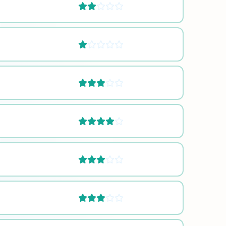











