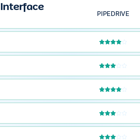
t Interface
PIPEDRIVE









