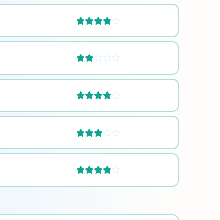









