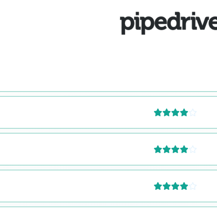





