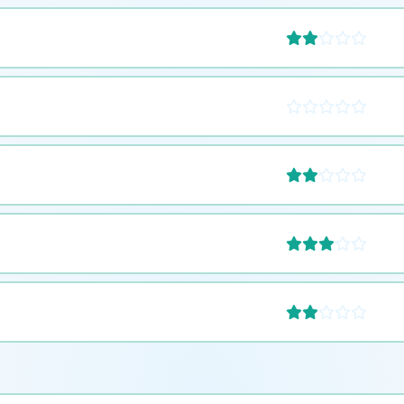








