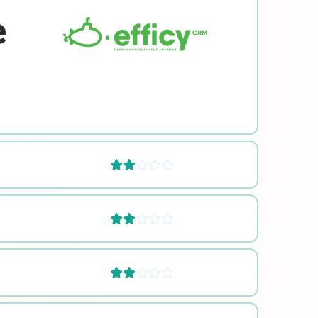





