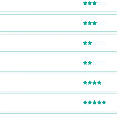










