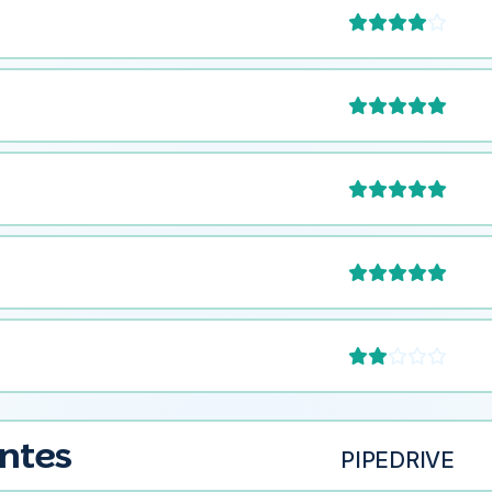







entes
PIPEDRIVE