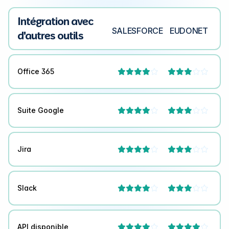
Intégration avec
SALESFORCE
EUDONET
d'autres outils
Office 365




Suite Google




Jira




Slack




API disponible



