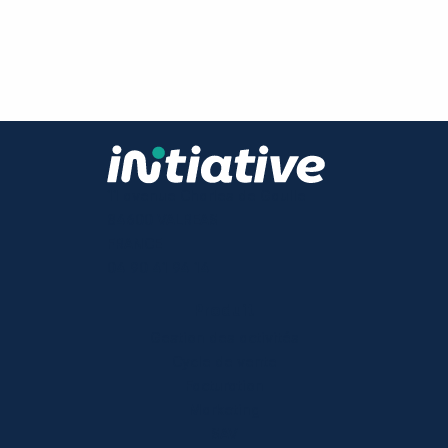
11 avenue Charles de Gaulle
84600 VALREAS
FRANCE
04 90 41 94 14
Produit
Gestion des activités
Cycle de vente
Facturation
Marketing
SAV