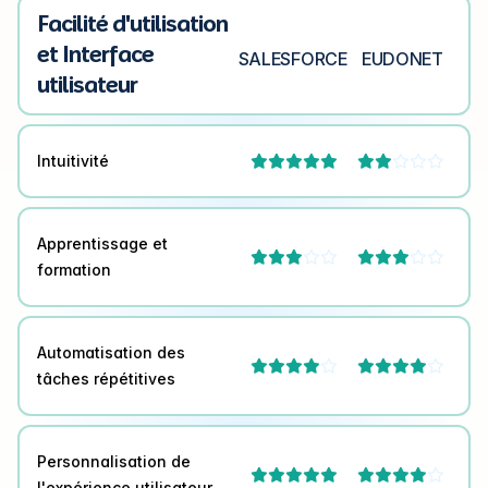
Facilité d'utilisation
et Interface
SALESFORCE
EUDONET
utilisateur
Intuitivité



Apprentissage et




formation
Automatisation des




tâches répétitives
Personnalisation de



l'expérience utilisateur