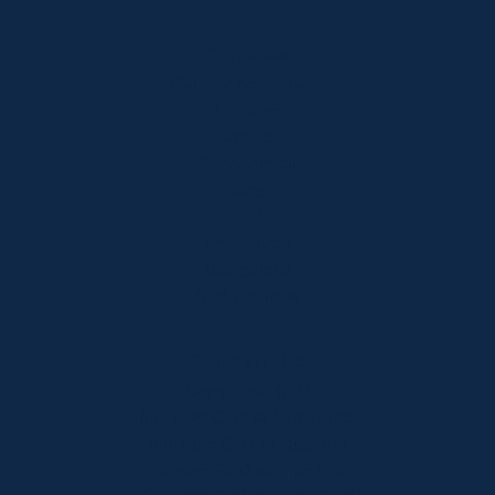
À propos
Qui sommes-nous ?
L'équipe
Contact
Recrutement
Blog
FAQ
Références
Nos guides
CRM Français
Comparatifs
Comparatif CRM
Initiative CRM vs Salesforce
Initiative CRM vs Hubspot
Initiative CRM vs Pipedrive