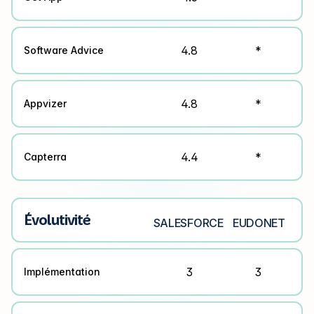
4.8
*
Software Advice
4.8
*
Appvizer
4.4
*
Capterra
Évolutivité
SALESFORCE
EUDONET
3
3
Implémentation