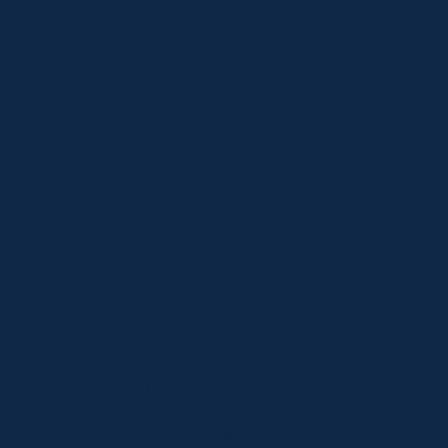
Ini Leads
Intégration Teams
Evolutif et configurable
Intégration
Reporting
Automatisations
Cycle de vente
Prospection
Evaluation des besoins
Présentation de l'offre
Négocier
Suivi après-vente
Pour qui ?
Commerciaux
Directeurs commerciaux
Responsable projet CRM
ADV