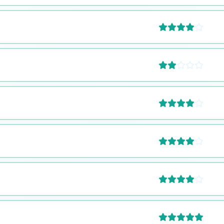










