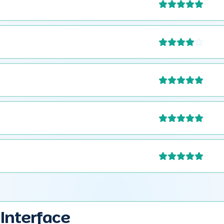






t Interface