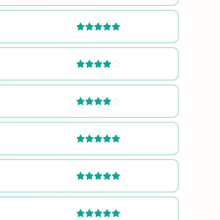







