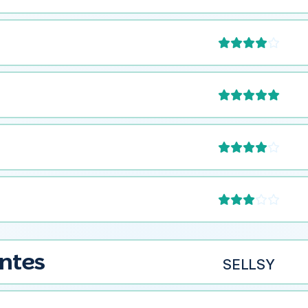







entes
SELLSY