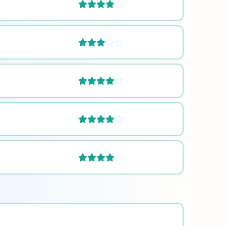









