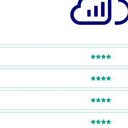







