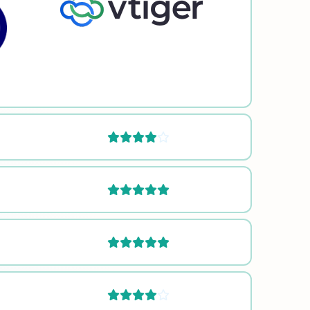





