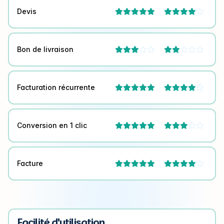
Devis



Bon de livraison




Facturation récurrente



Conversion en 1 clic



Facture



Facilité d'utilisation