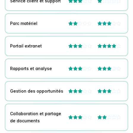
Service client et support




Parc matériel




Portail extranet




Rapports et analyse




Gestion des opportunités




Collaboration et partage




de documents