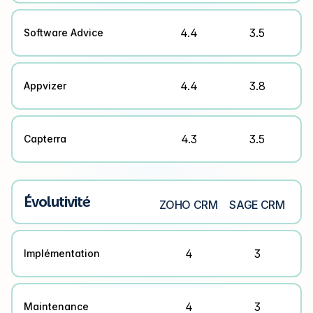
4.4
3.5
Software Advice
4.4
3.8
Appvizer
4.3
3.5
Capterra
Évolutivité
ZOHO CRM
SAGE CRM
4
3
Implémentation
4
3
Maintenance