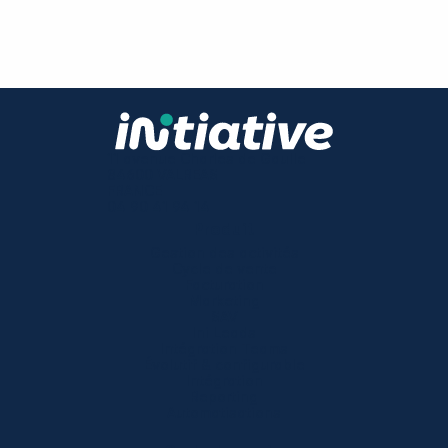
11 avenue Charles de Gaulle
84600 VALREAS
FRANCE
04 90 41 94 14
Produit
Gestion des activités
Cycle de vente
Facturation
Marketing
SAV
Ini Leads
Intégration Teams
Évolutif & configurable
Intégration
Reporting
Automatisations