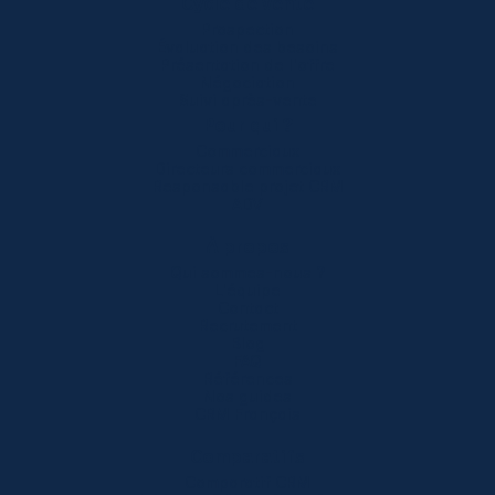
Cycle de vente
Prospection
Évaluation des besoins
Présentation de l'offre
Négociation
Suivi après-vente
Pour qui ?
Commerciaux
Directeurs commerciaux
Responsable projet CRM
ADV
À propos
Qui sommes-nous ?
L'équipe
Contact
Recrutement
Blog
FAQ
Références
Nos guides
CRM Français
Comparatifs
Comparatif CRM