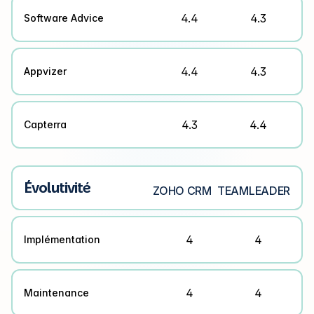
4.4
4.3
Software Advice
4.4
4.3
Appvizer
4.3
4.4
Capterra
Évolutivité
ZOHO CRM
TEAMLEADER
4
4
Implémentation
4
4
Maintenance