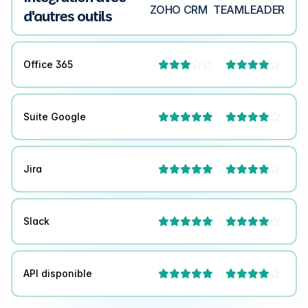
ZOHO CRM
TEAMLEADER
d'autres outils
Office 365




Suite Google



Jira



Slack



API disponible


