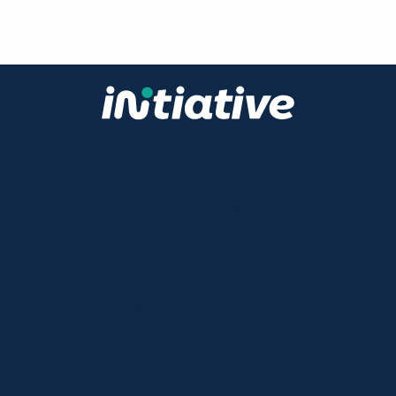
11 avenue Charles de Gaulle
84600 VALREAS
FRANCE
04 90 41 94 14
Produit
Gestion des activités
Cycle de vente
Facturation
Marketing
SAV
Ini Leads
Intégration Teams
Évolutif & configurable
Intégration
Reporting
Automatisations
Cycle de vente