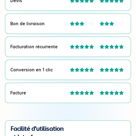
Devis


Bon de livraison




Facturation récurrente


Conversion en 1 clic


Facture


Facilité d'utilisation