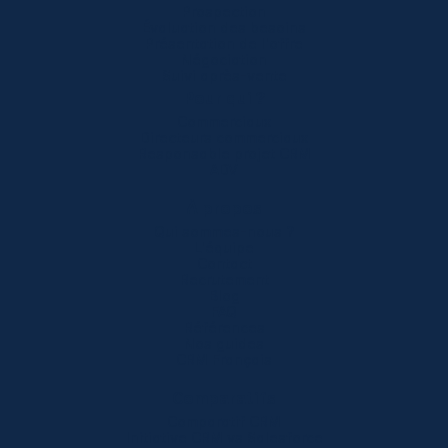
Prospection
Évaluation des besoins
Présentation de l'offre
Négociation
Suivi après-vente
Pour qui ?
Commerciaux
Directeurs commerciaux
Responsable projet CRM
ADV
À propos
Qui sommes-nous ?
L'équipe
Contact
Recrutement
Blog
FAQ
Références
Nos guides
CRM Français
Comparatifs
Comparatif CRM
Initiative CRM vs Salesforce