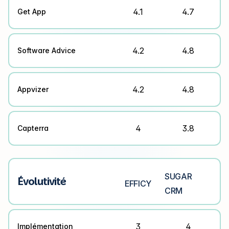
4.1
4.7
Get App
4.2
4.8
Software Advice
4.2
4.8
Appvizer
4
3.8
Capterra
SUGAR
Évolutivité
EFFICY
CRM
3
4
Implémentation