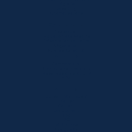
Intégration
Reporting
Automatisations
Cycle de vente
Prospection
Évaluation des besoins
Présentation de l'offre
Négociation
Suivi après-vente
Pour qui ?
Commerciaux
Directeurs commerciaux
Responsable projet CRM
ADV
À propos
Qui sommes-nous ?
L'équipe
Contact
Recrutement
Blog
FAQ
Références
Nos guides