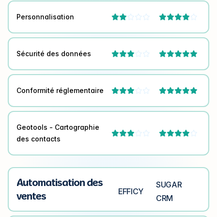
Personnalisation




Sécurité des données



Conformité réglementaire



Geotools - Cartographie




des contacts
Automatisation des
SUGAR
EFFICY
ventes
CRM