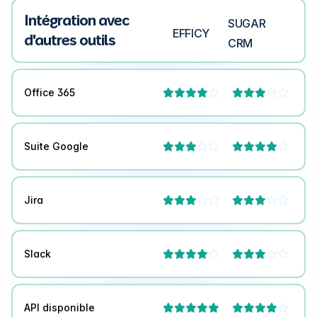
Intégration avec
SUGAR
EFFICY
d'autres outils
CRM
Office 365




Suite Google




Jira




Slack




API disponible


