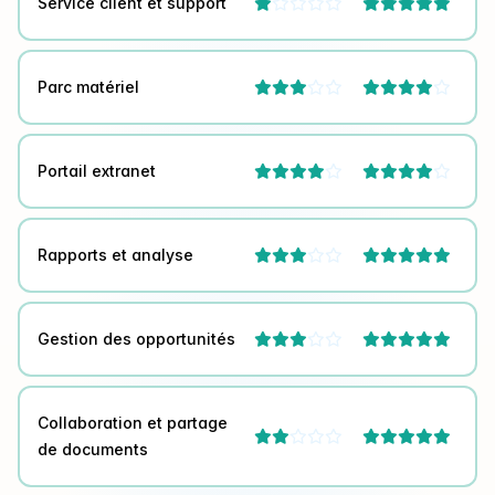
Service client et support



Parc matériel




Portail extranet




Rapports et analyse



Gestion des opportunités



Collaboration et partage



de documents