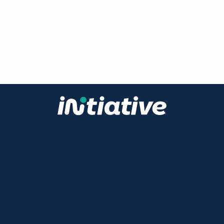
11 avenue Charles de Gaulle
84600 VALREAS
FRANCE
04 90 41 94 14
Produit
Gestion des activités
Cycle de vente
Facturation
Marketing
SAV
Ini Leads
Intégration Teams
Évolutif & configurable