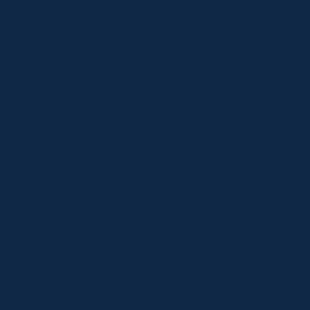
Intégration Teams
Évolutif & configurable
Intégration
Reporting
Automatisations
Cycle de vente
Prospection
Évaluation des besoins
Présentation de l'offre
Négociation
Suivi après-vente
Pour qui ?
Commerciaux
Directeurs commerciaux
Responsable projet CRM
ADV
À propos
Qui sommes-nous ?
L'équipe
Contact
Recrutement
Blog
FAQ
Références