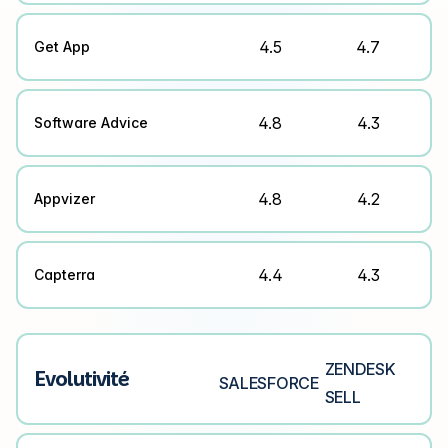
4.5
4.7
Get App
4.8
4.3
Software Advice
4.8
4.2
Appvizer
4.4
4.3
Capterra
ZENDESK
Evolutivité
SALESFORCE
SELL