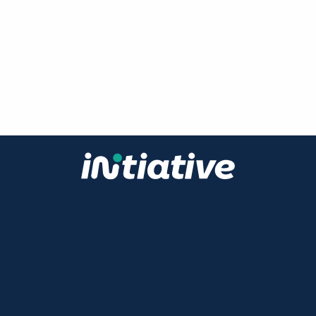
11 avenue Charles de Gaulle
84600 VALREAS
FRANCE
04 90 41 94 14
Produit
Gestion des activités
Cycle de vente
Facturation
Marketing
SAV
Ini Leads