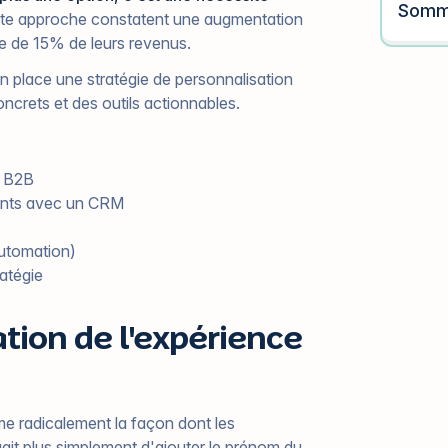
Somm
cette approche constatent une augmentation
ce de 15% de leurs revenus.
 place une stratégie de personnalisation
crets et des outils actionnables.
t B2B
ients avec un CRM
automation)
atégie
tion de l'expérience
me radicalement la façon dont les
'agit plus simplement d'ajouter le prénom du