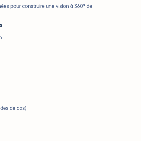
nées pour construire une vision à 360° de
s
n
udes de cas)